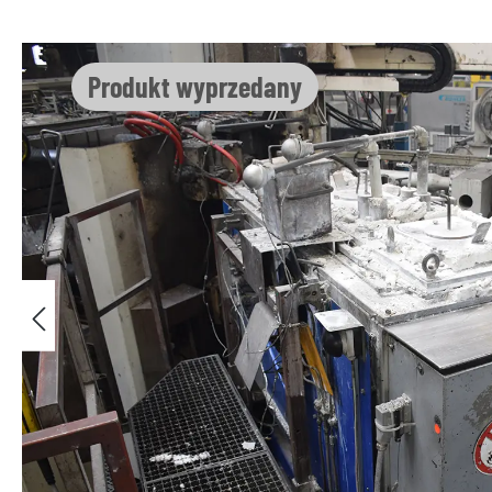
Pomiń galerię zdjęć
Produkt wyprzedany