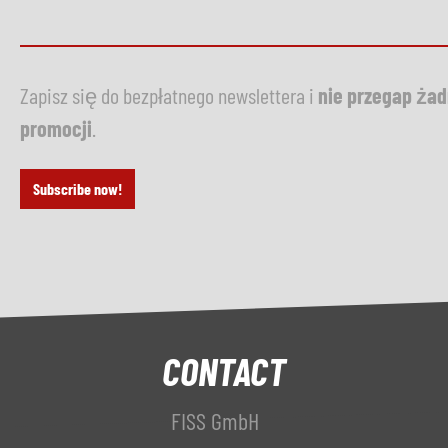
Zapisz się do bezpłatnego newslettera i
nie przegap ża
promocji
.
Subscribe now!
CONTACT
FISS GmbH