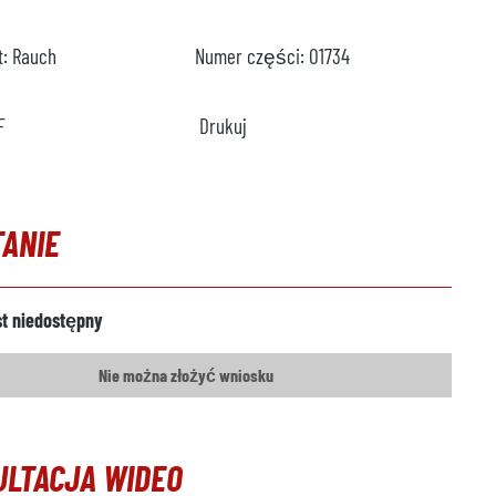
t:
Rauch
Numer części:
O1734
F
Drukuj
TANIE
st niedostępny
Nie można złożyć wniosku
ULTACJA WIDEO