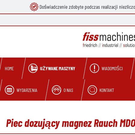
Doświadczenie zdobyte podczas realizacji niezlicz
 wyszukiwania
Przejdź do głównej nawigacji
UŻYWANE MASZYNY
WIADOMOŚCI
HOME
WYDARZENIA
O NAS
KONTAKT
Piec dozujący magnez Rauch MDO