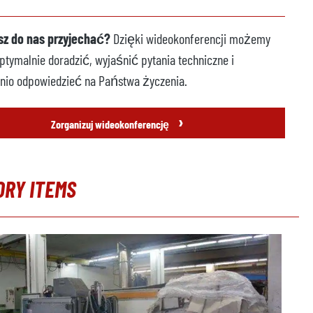
z do nas przyjechać?
Dzięki wideokonferencji możemy
tymalnie doradzić, wyjaśnić pytania techniczne i
nio odpowiedzieć na Państwa życzenia.
›
Zorganizuj wideokonferencję
ORY ITEMS
erię produktów