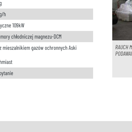
g
g/h
ryczne 109
kW
omory chłodniczej magnezu-DCM
RAUCH 
z mieszalnikiem gazów ochronnych Aski
PODAWAN
hmiast
pytanie