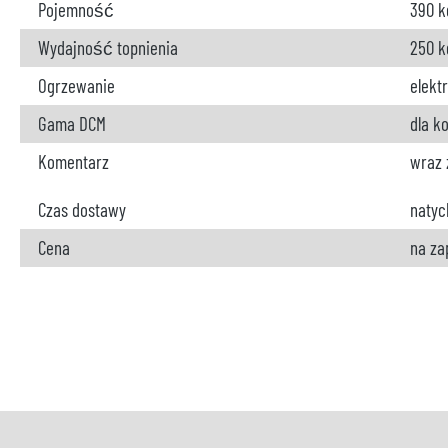
Pojemność
390 k
Wydajność topnienia
250 k
Ogrzewanie
elekt
Gama DCM
dla k
Komentarz
wraz 
Czas dostawy
natyc
Cena
na za