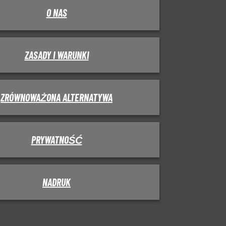
O NAS
ZASADY I WARUNKI
ZRÓWNOWAŻONA ALTERNATYWA
PRYWATNOŚĆ
NADRUK