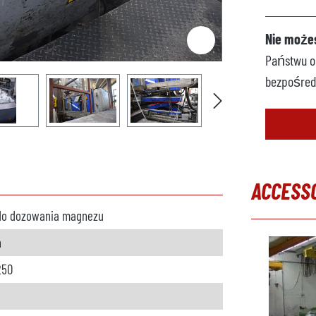
Nie możes
Państwu op
bezpośred
ACCESS
do dozowania magnezu
Pomiń gal
h
250