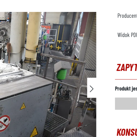
Producen
Widok PD
ZAPY
Produkt je
KONS