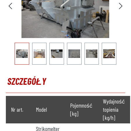
SZCZEGÓŁY
Wydajność
Pojemność
Nr art.
Model
topienia
[kg]
[kg/h]
Strikomelter