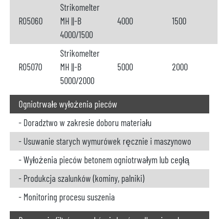
Strikomelter
RO5060
MH ||-B
4000
1500
4000/1500
Strikomelter
RO5070
MH ||-B
5000
2000
5000/2000
Ogniotrwałe wyłożenia pieców
- Doradztwo w zakresie doboru materiału
- Usuwanie starych wymurówek ręcznie i maszynowo
- Wyłożenia pieców betonem ogniotrwałym lub cegłą
- Produkcja szalunków (kominy, palniki)
- Monitoring procesu suszenia