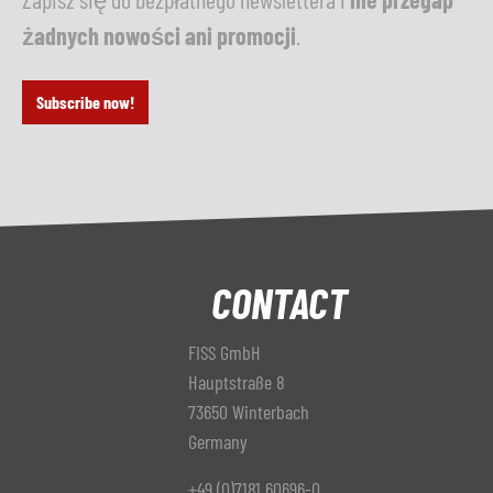
żadnych nowości ani promocji
.
Subscribe now!
CONTACT
FISS GmbH
Hauptstraße 8
73650 Winterbach
Germany
+49 (0)7181 60696-0