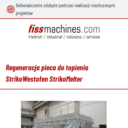
Doświadczenie zdobyte podczas realizacji niezliczonych
wnej zawartości
projektów
Regeneracja pieca do topienia
StrikoWestofen StrikoMelter
Pomiń galerię zdjęć