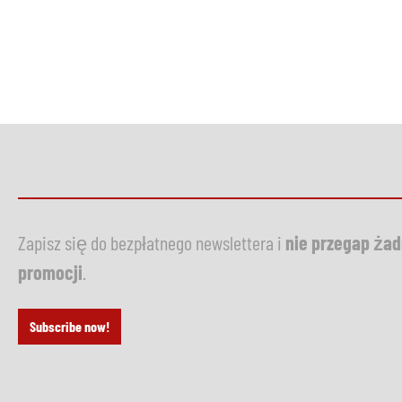
Zapisz się do bezpłatnego newslettera i
nie przegap ża
promocji
.
Subscribe now!