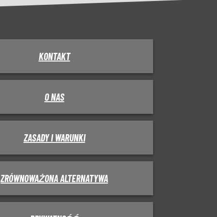
KONTAKT
O NAS
ZASADY I WARUNKI
ZRÓWNOWAŻONA ALTERNATYWA