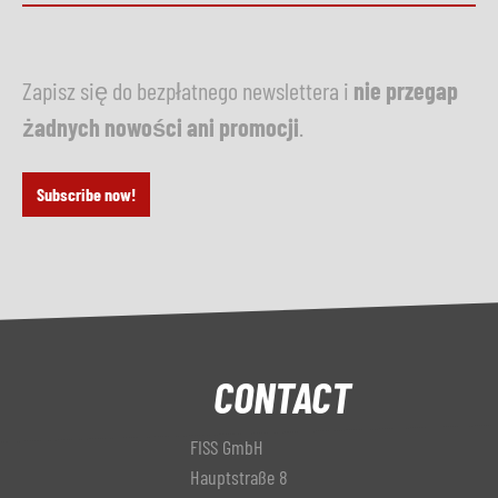
Zapisz się do bezpłatnego newslettera i
nie przegap
żadnych nowości ani promocji
.
Subscribe now!
CONTACT
FISS GmbH
Hauptstraße 8