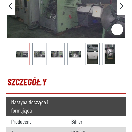
SZCZEGÓŁY
Maszyna tłocząca i
formująca
Producent
Bihler