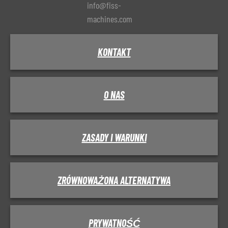
info@fiss-
machines.com
KONTAKT
O NAS
ZASADY I WARUNKI
ZRÓWNOWAŻONA ALTERNATYWA
PRYWATNOŚĆ