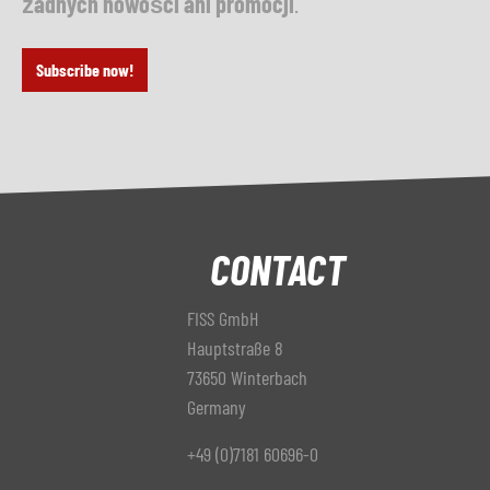
żadnych nowości ani promocji
.
Subscribe now!
CONTACT
FISS GmbH
Hauptstraße 8
73650 Winterbach
Germany
+49 (0)7181 60696-0