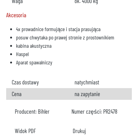
Waga
ok. 4000 kg
Akcesoria
4x prowadnice formujące i stacja prasująca
posuw chwytaka po prawej stronie z prostownikiem
kabina akustyczna
Haspel
Aparat spawalniczy
Czas dostawy
natychmiast
Cena
na zapytanie
Producent:
Bihler
Numer części:
PR2478
Widok PDF
Drukuj