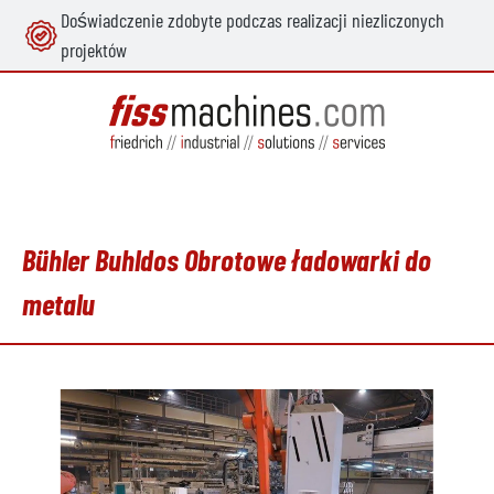
Doświadczenie zdobyte podczas realizacji niezliczonych
wnej zawartości
projektów
Bühler Buhldos Obrotowe ładowarki do
metalu
Pomiń galerię zdjęć