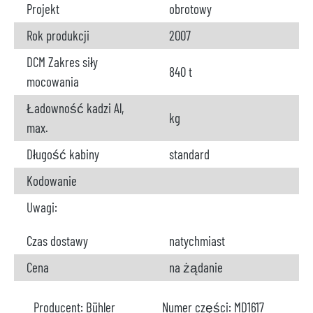
Projekt
obrotowy
Rok produkcji
2007
DCM Zakres siły
840 t
mocowania
Ładowność kadzi Al,
kg
max.
Długość kabiny
standard
Kodowanie
Uwagi:
Czas dostawy
natychmiast
Cena
na żądanie
Producent:
Bühler
Numer części:
MD1617