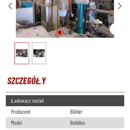
SZCZEGÓŁY
Ładowacz metali
Producent
Bühler
Model
Buhldos