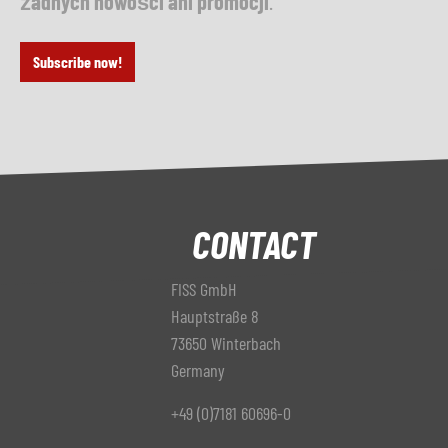
żadnych nowości ani promocji
.
Subscribe now!
CONTACT
FISS GmbH
Hauptstraße 8
73650 Winterbach
Germany
+49 (0)7181 60696-0