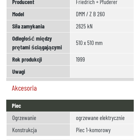
Producent
Friedrich + Pfuderer
Model
DMM / Z B 260
Siła zamykania
2625 kN
Odległość między
510 x 510 mm
prętami ściągającymi
Rok produkcji
1999
Uwagi
Akcesoria
Piec
Ogrzewanie
ogrzewane elektrycznie
Konstrukcja
Piec 1-komorowy