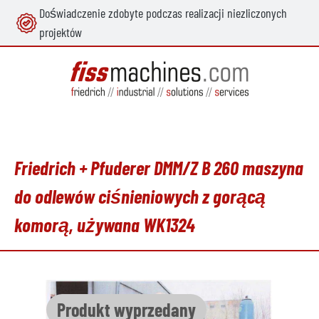
Doświadczenie zdobyte podczas realizacji niezliczonych
wnej zawartości
projektów
Friedrich + Pfuderer DMM/Z B 260 maszyna
do odlewów ciśnieniowych z gorącą
komorą, używana WK1324
Pomiń galerię zdjęć
Produkt wyprzedany