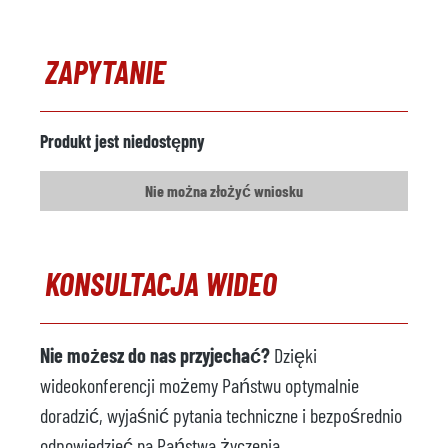
Ogrzewanie
elektrycznie
ZAPYTANIE
Urządzenie do pomiaru
niedostępny
masy
Produkt jest niedostępny
Producent
Model
Nie można złożyć wniosku
Rok
Przenośnik taśmowy
dostępny
KONSULTACJA WIDEO
Producent
MTF
Model
GL-HM 140
Nie możesz do nas przyjechać?
Dzięki
Rok
2015
wideokonferencji możemy Państwu optymalnie
doradzić, wyjaśnić pytania techniczne i bezpośrednio
Opryskiwacz
dostępny
odpowiedzieć na Państwa życzenia.