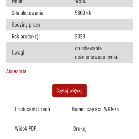
Model
W500
Siła blokowania
5800 kN
Godziny pracy
Rok produkcji
2020
do odlewania
Uwagi
ciśnieniowego cynku
Akcesoria
Piec
dostępny
Czytaj więcej
Producent
Meltec
Producent:
Frech
Numer części:
WK1475
Typ
MB500/240
Model
Widok PDF
Drukuj
Rok
2020