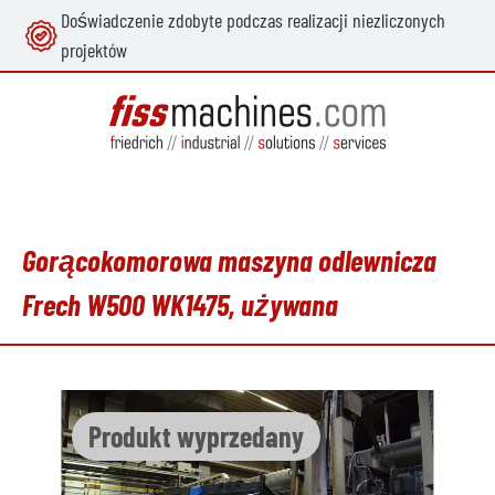
Doświadczenie zdobyte podczas realizacji niezliczonych
wnej zawartości
projektów
Gorącokomorowa maszyna odlewnicza
Frech W500 WK1475, używana
Pomiń galerię zdjęć
Produkt wyprzedany