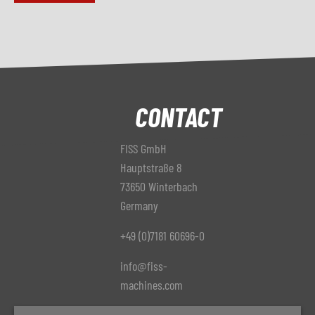
CONTACT
FISS GmbH
Hauptstraße 8
73650 Winterbach
Germany
+49 (0)7181 60696-0
info@fiss-
machines.com