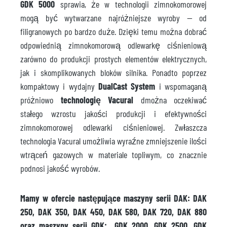
GDK 5000
sprawia, że w technologii zimnokomorowej
mogą być wytwarzane najróżniejsze wyroby — od
filigranowych po bardzo duże. Dzięki temu można dobrać
odpowiednią zimnokomorową odlewarkę ciśnieniową
zarówno do produkcji prostych elementów elektrycznych,
jak i skomplikowanych bloków silnika. Ponadto poprzez
kompaktowy i wydajny
DualCast System
i wspomaganą
próżniowo
technologię Vacural
dmożna oczekiwać
stałego wzrostu jakości produkcji i efektywności
zimnokomorowej odlewarki ciśnieniowej. Zwłaszcza
technologia Vacural umożliwia wyraźne zmniejszenie ilości
wtrąceń gazowych w materiale topliwym, co znacznie
podnosi jakość wyrobów.
Mamy w ofercie następujące maszyny serii DAK: DAK
250, DAK 350, DAK 450, DAK 580, DAK 720, DAK 880
oraz maszyny serii GDK: GDK 2000, GDK 2500, GDK