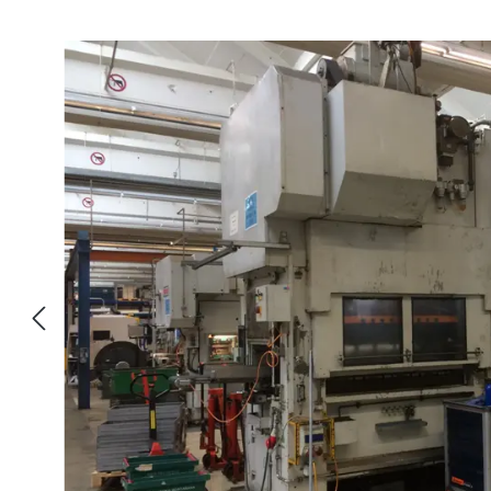
Pomiń galerię zdjęć