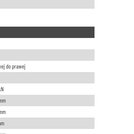
wej do prawej
kN
 mm
 mm
mm