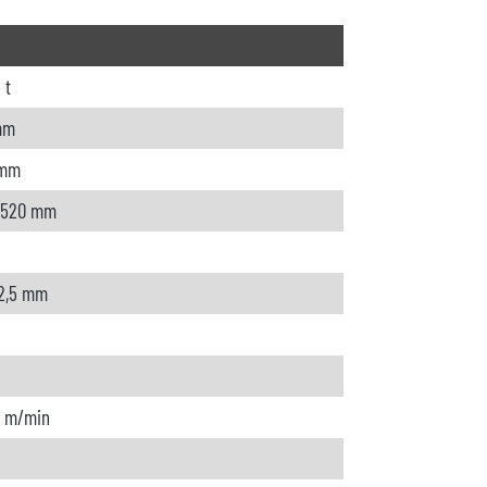
 t
mm
 mm
 520 mm
 2,5 mm
0 m/min