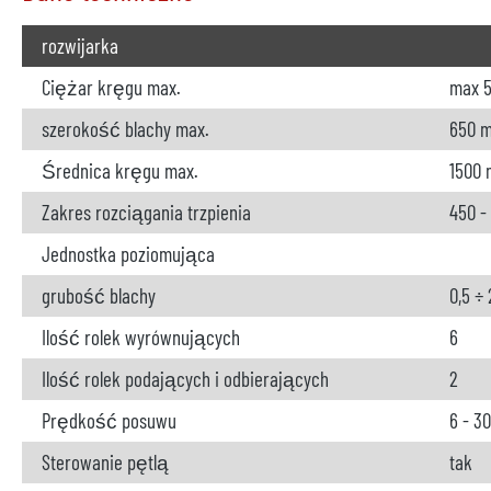
rozwijarka
Ciężar kręgu max.
max 5
szerokość blachy max.
650 
Średnica kręgu max.
1500
Zakres rozciągania trzpienia
450 -
Jednostka poziomująca
grubość blachy
0,5 ÷
Ilość rolek wyrównujących
6
Ilość rolek podających i odbierających
2
Prędkość posuwu
6 - 3
Sterowanie pętlą
tak