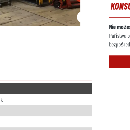
KONS
Nie możes
Państwu op
bezpośred
ck