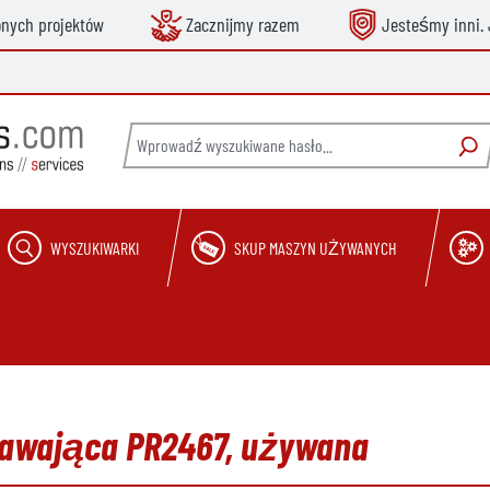
onych projektów
Zacznijmy razem
Jesteśmy inni. 
WYSZUKIWARKI
SKUP MASZYN UŻYWANYCH
krawająca PR2467, używana