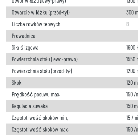
Otwór w łożu (lewy-prawy)
1300
Otwarcie w łóżku (przód-tył)
300 
Liczba rowków teowych
8
Prowadnica
Siła ślizgowa
1600 
Powierzchnia stołu (lewo-prawo)
1550
Powierzchnia stołu (przód-tył)
1200
Skok
120 
Prędkość posuwu max.
150 /
Regulacja suwaka
150 
Częstotliwość skoków min,
15 /m
Częstotliwość skoków max.
150 /