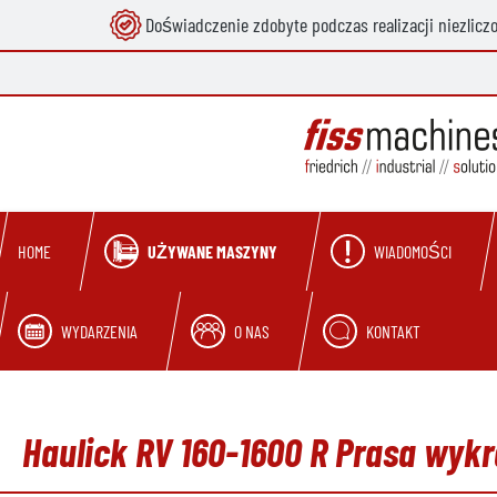
Doświadczenie zdobyte podczas realizacji niezlicz
 wyszukiwania
Przejdź do głównej nawigacji
UŻYWANE MASZYNY
WIADOMOŚCI
HOME
WYDARZENIA
O NAS
KONTAKT
Haulick RV 160-1600 R Prasa wy