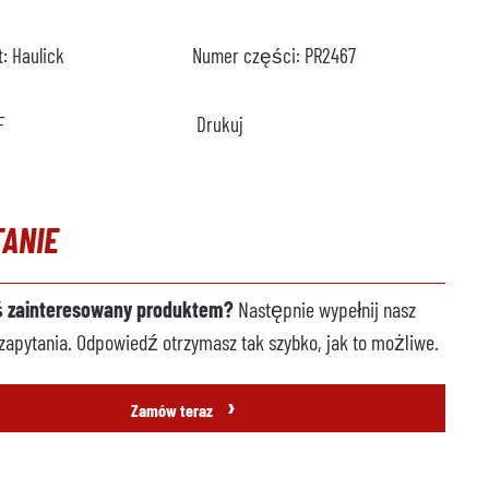
t:
Haulick
Numer części:
PR2467
F
Drukuj
TANIE
ś zainteresowany produktem?
Następnie wypełnij nasz
zapytania. Odpowiedź otrzymasz tak szybko, jak to możliwe.
›
Zamów teraz