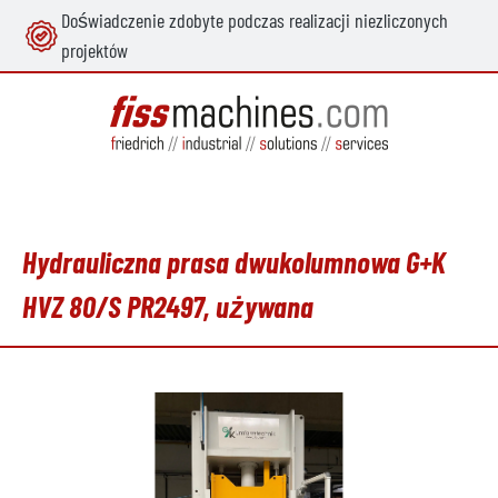
Doświadczenie zdobyte podczas realizacji niezliczonych
wnej zawartości
projektów
Hydrauliczna prasa dwukolumnowa G+K
HVZ 80/S PR2497, używana
Pomiń galerię zdjęć