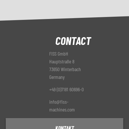
CONTACT
FISS GmbH
Hauptstraße 8
73650 Winterbach
Germany
+49 (0)7181 60696-0
info@fiss-
machines.com
KONTAKT