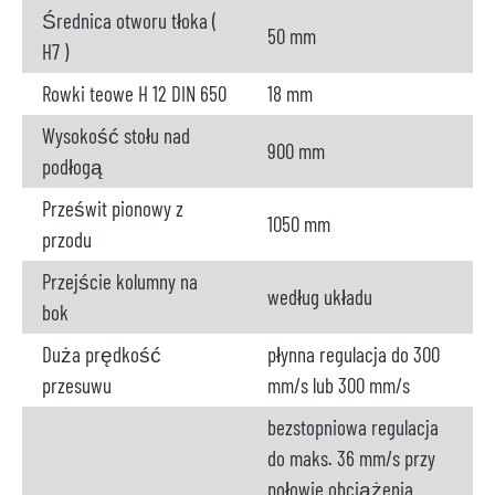
Średnica otworu tłoka (
50 mm
H7 )
Rowki teowe H 12 DIN 650
18 mm
Wysokość stołu nad
900 mm
podłogą
Prześwit pionowy z
1050 mm
przodu
Przejście kolumny na
według układu
bok
Duża prędkość
płynna regulacja do 300
przesuwu
mm/s lub 300 mm/s
bezstopniowa regulacja
do maks. 36 mm/s przy
połowie obciążenia