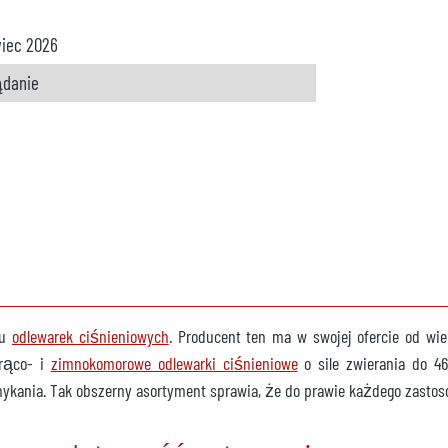
iec 2026
ądanie
iu
odlewarek ciśnieniowych
. Producent ten ma w swojej ofercie od wiel
orąco- i
zimnokomorowe odlewarki ciśnieniowe
o sile zwierania do 4
ykania. Tak obszerny asortyment sprawia, że do prawie każdego zast