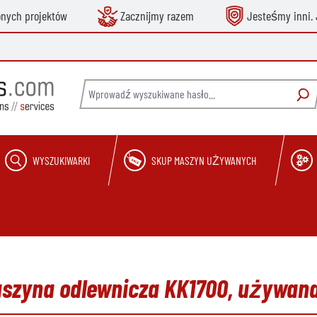
onych projektów
Zacznijmy razem
Jesteśmy inni. 
WYSZUKIWARKI
SKUP MASZYN UŻYWANYCH
aszyna odlewnicza KK1700, używan