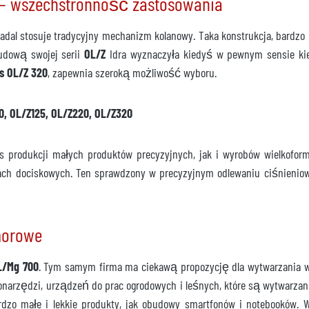
— wszechstronność zastosowania
dal stosuje tradycyjny mechanizm kolanowy. Taka konstrukcja, bardz
Budową swojej serii
OL/Z
Idra wyznaczyła kiedyś w pewnym sensie kie
is OL/Z 320
, zapewnia szeroką możliwość wyboru.
0, OL/Z125, OL/Z220, OL/Z320
s produkcji małych produktów precyzyjnych, jak i wyrobów wielkofor
ach dociskowych. Ten sprawdzony w precyzyjnym odlewaniu ciśnieni
morowe
L/Mg 700
. Tym samym firma ma ciekawą propozycję dla wytwarzania wy
narzędzi, urządzeń do prac ogrodowych i leśnych, które są wytwarza
dzo małe i lekkie produkty, jak obudowy smartfonów i notebooków. W