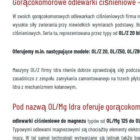
Gorącokomorowe odlewarki ciśnieniowe 
W swoich gorącokomorowych odlewarkach ciśnieniowych firma na
wysokie siły zwierania przy niewielkich wymiarach podstawy. 
ciśnieniowych. Seria ta, reprezentowana przez typy od
OL/Z 20 b
Oferujemy m.in. następujące modele: OL/Z 20, OL/Z50, OL/Z8
Maszyny OL/Z firmy Idra równie dobrze sprawdzają się podcza
zasadniczo z zespołu zamykania zamontowanego na trzech płyt
Idra z mechanizmem kolanowym.
Pod nazwą OL/Mg Idra oferuje gorącoko
odlewarki ciśnieniowe do magnezu
typów od
OL/Mg 125 do O
Typowymi odlewami magnezowymi są chociażby elementy elektro
mocy. W tej samej technologii wytwarzane są jednak także bar