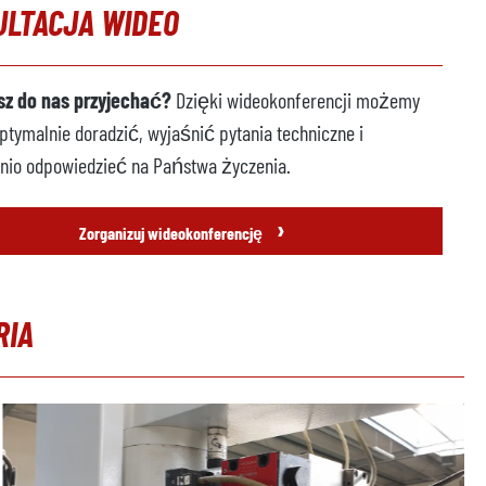
ULTACJA WIDEO
z do nas przyjechać?
Dzięki wideokonferencji możemy
tymalnie doradzić, wyjaśnić pytania techniczne i
nio odpowiedzieć na Państwa życzenia.
›
Zorganizuj wideokonferencję
RIA
erię produktów