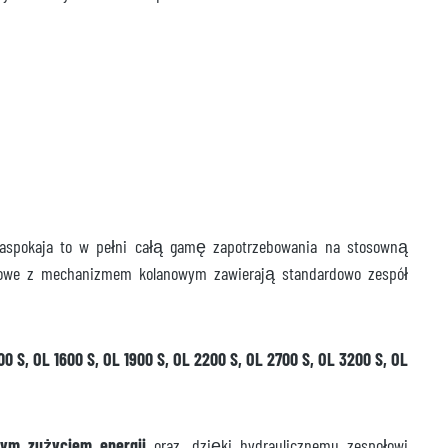
aspokaja to w pełni całą gamę zapotrzebowania na stosowną
niowe z mechanizmem kolanowym zawierają standardowo zespół
0 S, OL 1600 S, OL 1900 S, OL 2200 S, OL 2700 S, OL 3200 S, OL
zym zużyciem energii
oraz, dzięki hydraulicznemu zespołowi