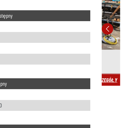
stępny
IMNOKOMOROWEJ MASZYNY ODLEWNICZEJ
REGENE
SZCZEGÓŁY
ępny
0