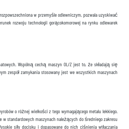
o rozpowszechniona w przemyśle odlewniczym, pozwala uzyskiwać
runek rozwoju technologii gorącokomorowej na rynku odlewarek
matowych. Wspólną cechą maszyn OL/Z jest to, że składają się
owym zespół zamykania stosowany jest we wszystkich maszynach
robów o różnej wielkości z tego wymagającego metalu lekkiego.
ne w standardowych maszynach należących do średniego zakresu
ysokie siły docisku i dopasowane do nich ciśnienia wtłaczania