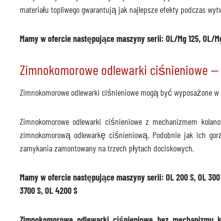
materiału topliwego gwarantują jak najlepsze efekty podczas w
Mamy w ofercie następujące maszyny serii: OL/Mg 125, OL/M
Zimnokomorowe odlewarki ciśnieniowe —
Zimnokomorowe odlewarki ciśnieniowe mogą być wyposażone w 
Zimnokomorowe odlewarki ciśnieniowe z mechanizmem kol
zimnokomorową odlewarkę ciśnieniową. Podobnie jak ich gor
zamykania zamontowany na trzech płytach dociskowych.
Mamy w ofercie następujące maszyny serii: OL 200 S, OL 300 S,
3700 S, OL 4200 S
Zimnokomorowe odlewarki ciśnieniowe bez mechanizmu 