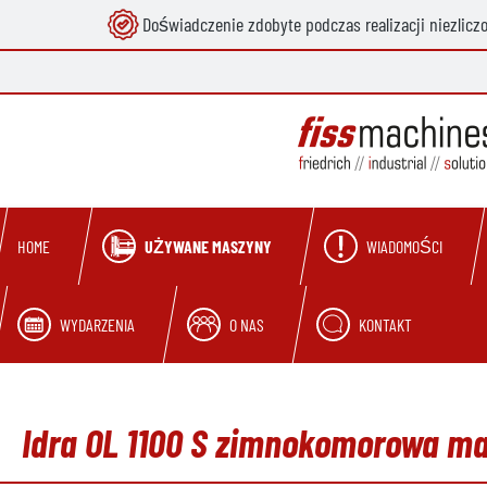
Doświadczenie zdobyte podczas realizacji niezlicz
 wyszukiwania
Przejdź do głównej nawigacji
UŻYWANE MASZYNY
WIADOMOŚCI
HOME
WYDARZENIA
O NAS
KONTAKT
Idra OL 1100 S zimnokomorowa m