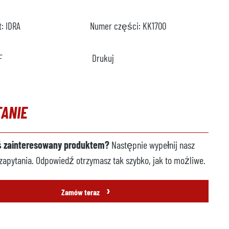
t:
IDRA
Numer części:
KK1700
F
Drukuj
TANIE
ś zainteresowany produktem?
Następnie wypełnij nasz
zapytania. Odpowiedź otrzymasz tak szybko, jak to możliwe.
›
Zamów teraz