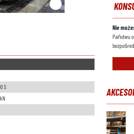
KONS
Nie możes
Państwu op
bezpośred
00 S
AKCESO
 kN
Pomiń gal