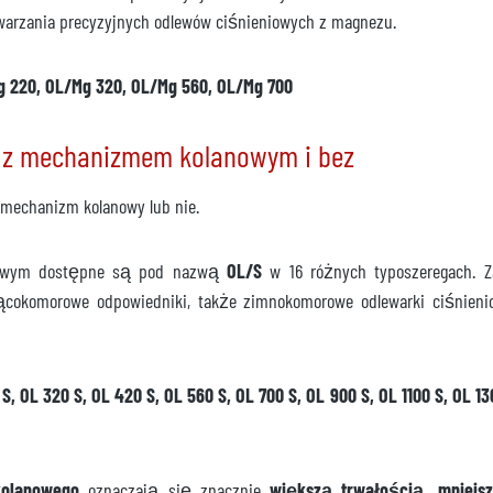
ytwarzania precyzyjnych odlewów ciśnieniowych z magnezu.
g 220, OL/Mg 320, OL/Mg 560, OL/Mg 700
 z mechanizmem kolanowym i bez
mechanizm kolanowy lub nie.
anowym dostępne są pod nazwą
OL/S
w 16 różnych typoszeregach. Z
ącokomorowe odpowiedniki, także zimnokomorowe odlewarki ciśnie
 OL 320 S, OL 420 S, OL 560 S, OL 700 S, OL 900 S, OL 1100 S, OL 130
kolanowego
oznaczają się znacznie
większą trwałością, mniejs