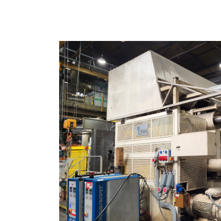
Pomiń galerię zdjęć