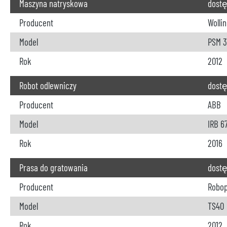
Maszyna natryskowa
dost
Producent
Wollin
Model
PSM 3
Rok
2012
Robot odlewniczy
dost
Producent
ABB
Model
IRB 6
Rok
2016
Prasa do gratowania
dost
Producent
Robo
Model
TS40
Rok
2012