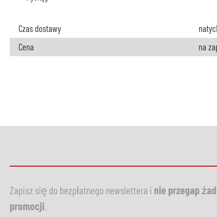
Czas dostawy
natyc
Cena
na za
Zapisz się do bezpłatnego newslettera i
nie przegap ża
promocji
.