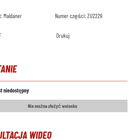
t:
Maldaner
Numer części:
ZU2229
F
Drukuj
TANIE
st niedostępny
Nie można złożyć wniosku
ULTACJA WIDEO