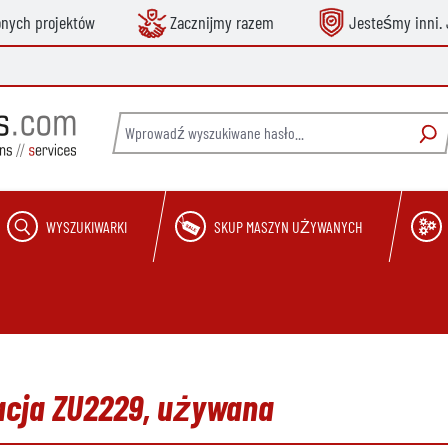
onych projektów
Zacznijmy razem
Jesteśmy inni. 
WYSZUKIWARKI
SKUP MASZYN UŻYWANYCH
acja ZU2229, używana