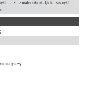
cyklu na kosz materiału ok. 1,5 h, czas cyklu:
n.
g
szem matrycowym