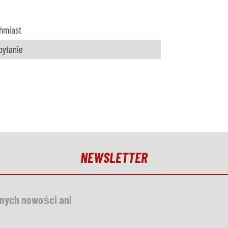
hmiast
pytanie
NEWSLETTER
dnych nowości ani