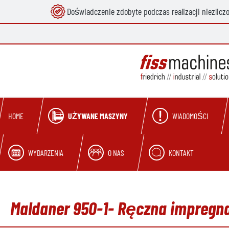
Doświadczenie zdobyte podczas realizacji niezlicz
 wyszukiwania
Przejdź do głównej nawigacji
UŻYWANE MASZYNY
WIADOMOŚCI
HOME
WYDARZENIA
O NAS
KONTAKT
Maldaner 950-1- Ręczna impregn