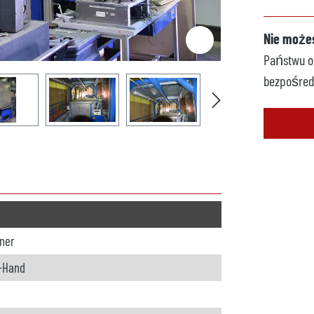
Nie możes
Państwu op
bezpośred
ner
-Hand