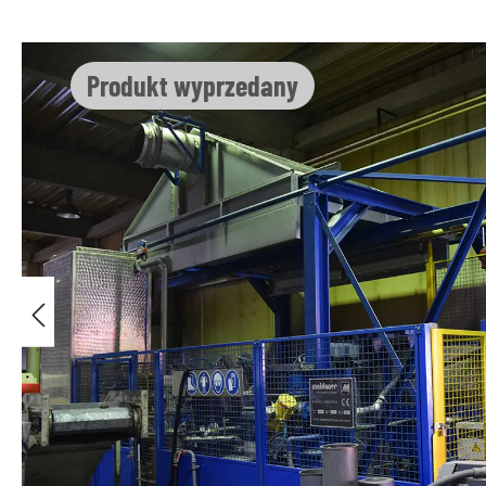
Pomiń galerię zdjęć
Produkt wyprzedany