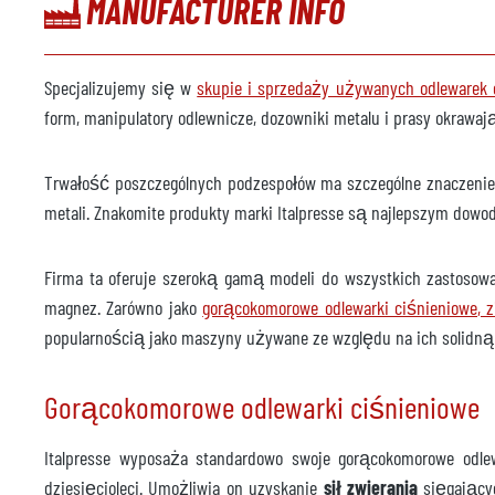
MANUFACTURER INFO
Producent
Model
Specjalizujemy się w
skupie i sprzedaży używanych odlewarek 
Rok
form, manipulatory odlewnicze, dozowniki metalu i prasy okrawaj
Maszyna natryskowa
dost
Trwałość poszczególnych podzespołów ma szczególne znaczenie
Producent
Öster
metali. Znakomite produkty marki Italpresse są najlepszym dow
Model
ACP S
Firma ta oferuje szeroką gamą modeli do wszystkich zastosowa
Rok
2008
magnez. Zarówno jako
gorącokomorowe odlewarki ciśnieniowe
, 
popularnością jako maszyny używane ze względu na ich solidną
Robot odlewniczy
dost
Producent
Kuka
Gorącokomorowe odlewarki ciśnieniowe
Model
KR 60
Italpresse wyposaża standardowo swoje gorącokomorowe odle
System sterowania
dziesięcioleci. Umożliwia on uzyskanie
sił zwierania
sięgający