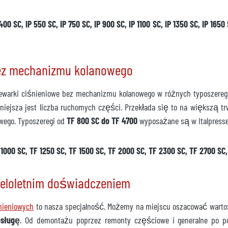
pytanie
 SC, IP 550 SC, IP 750 SC, IP 900 SC, IP 1100 SC, IP 1350 SC, IP 1650 S
ez mechanizmu kolanowego
dlewarki ciśnieniowe bez mechanizmu kolanowego w różnych typoszere
niejsza jest liczba ruchomych części. Przekłada się to na większą t
owego. Typoszeregi od
TF 800 SC do TF 4700
wyposażane są w Italpress
 1000 SC, TF 1250 SC, TF 1500 SC, TF 2000 SC, TF 2300 SC, TF 2700 SC
wieloletnim doświadczeniem
nieniowych
to nasza specjalność. Możemy na miejscu oszacować warto
sługę
. Od demontażu poprzez remonty częściowe i generalne po p