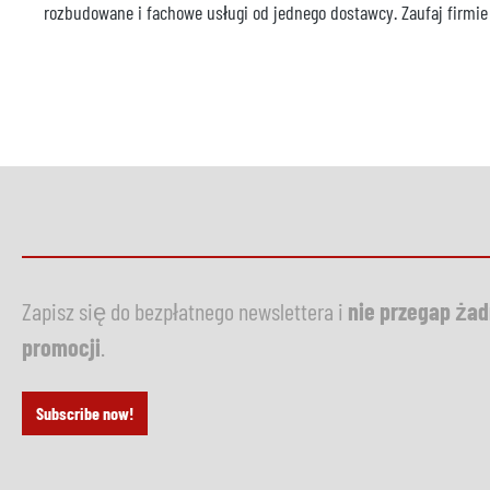
rozbudowane i fachowe usługi od jednego dostawcy. Zaufaj firmie
Zapisz się do bezpłatnego newslettera i
nie przegap ża
promocji
.
Subscribe now!