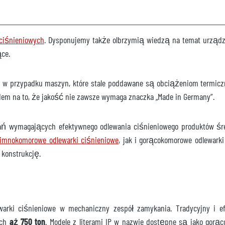
ciśnieniowych
. Dysponujemy także olbrzymią wiedzą na temat urządzeń
ące.
ępny
 w przypadku maszyn, które stale poddawane są obciążeniom termicz
le
odem na to, że jakość nie zawsze wymaga znaczka „Made in Germany”.
ervo
ń wymagających efektywnego odlewania ciśnieniowego produktów średn
zimnokomorowe odlewarki ciśnieniowe
, jak i gorącokomorowe odlewarki
 konstrukcję.
ępny
 L45 -3F
warki ciśnieniowe w mechaniczny zespół zamykania. Tradycyjny i 
ch
aż 750 ton
. Modele z literami IP w nazwie dostępne są jako gorą