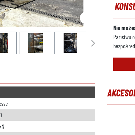
KONS
Nie możes
Państwu op
bezpośred
AKCESO
resse
Pomiń gal
0
kN