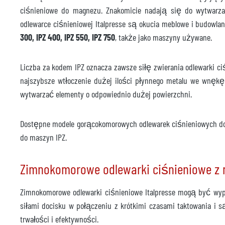
Rok
2008
ciśnieniowe do magnezu. Znakomicie nadają się do wytwarza
odlewarce ciśnieniowej Italpresse są okucia meblowe i budowl
Prasa do przycinania
dost
300, IPZ 400, IPZ 550, IPZ 750
, także jako maszyny używane.
Producent
ABK
Liczba za kodem IPZ oznacza zawsze siłę zwierania odlewarki 
Model
SEP12
najszybsze wtłoczenie dużej ilości płynnego metalu we wnękę
Rok
2008
wytwarzać elementy o odpowiednio dużej powierzchni.
Akcesoria
rucho
Dostępne modele gorącokomorowych odlewarek ciśnieniowych d
Jednostka kontroli temperatury
niedo
do maszyn IPZ.
Producent
Zimnokomorowe odlewarki ciśnieniowe 
Model
Rok
Zimnokomorowe odlewarki ciśnieniowe Italpresse mogą być wy
siłami docisku w połączeniu z krótkimi czasami taktowania i 
Czas dostawy
Kwiec
trwałości i efektywności.