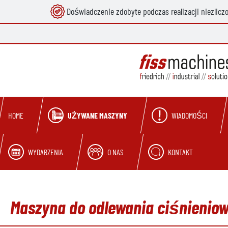
Doświadczenie zdobyte podczas realizacji niezlicz
 wyszukiwania
Przejdź do głównej nawigacji
UŻYWANE MASZYNY
WIADOMOŚCI
HOME
WYDARZENIA
O NAS
KONTAKT
Maszyna do odlewania ciśnieniow