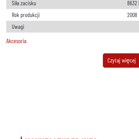
Siła zacisku
8632 
Rok produkcji
2008
Uwagi
Akcesoria
Piec
dost
Czytaj więcej
Producent
Strik
Model
W 650
Rok
2008
Ogrzewanie
elekt
Uwagi
Metalowa ładowarka
niedo