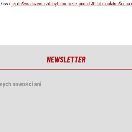
 Fiss i
jej doświadczeniu zdobytemu przez ponad 30 lat działalności na 
NEWSLETTER
dnych nowości ani