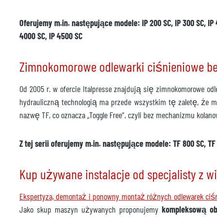
Cena
na za
Oferujemy m.in. następujące modele: IP 200 SC, IP 300 SC, IP 400
4000 SC, IP 4500 SC
Zimnokomorowe odlewarki ciśnieniowe b
Od 2005 r. w ofercie Italpresse znajdują się zimnokomorowe o
hydrauliczną technologią ma przede wszystkim tę zaletę, że m
nazwę TF, co oznacza „Toggle Free”, czyli bez mechanizmu kolan
Z tej serii oferujemy m.in. następujące modele: TF 800 SC, TF
Kup używane instalacje od specjalisty z 
Ekspertyza, demontaż i ponowny montaż różnych odlewarek ciś
Jako skup maszyn używanych proponujemy
kompleksową ob