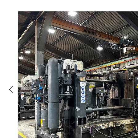
Pomiń galerię zdjęć