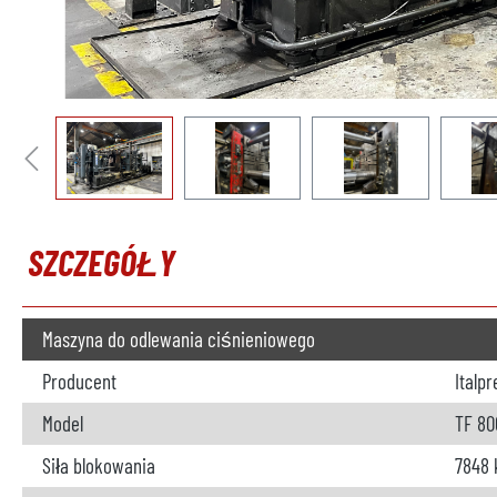
SZCZEGÓŁY
Maszyna do odlewania ciśnieniowego
Producent
Italp
Model
TF 80
Siła blokowania
7848 