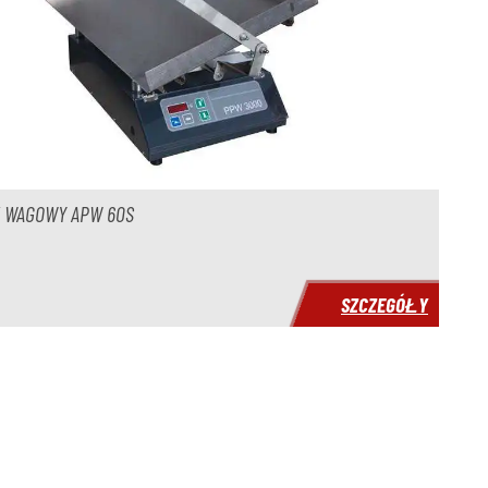
K WAGOWY APW 60S
SZCZEGÓŁY