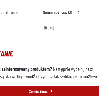
t:
Italpresse
Numer części:
KK1663
F
Drukuj
TANIE
ś zainteresowany produktem?
Następnie wypełnij nasz
zapytania. Odpowiedź otrzymasz tak szybko, jak to możliwe.
›
Zamów teraz