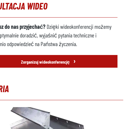
ULTACJA WIDEO
z do nas przyjechać?
Dzięki wideokonferencji możemy
tymalnie doradzić, wyjaśnić pytania techniczne i
nio odpowiedzieć na Państwa życzenia.
›
Zorganizuj wideokonferencję
RIA
erię produktów