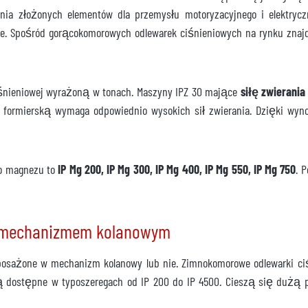
nia złożonych elementów dla przemysłu motoryzacyjnego i elektry
ane. Spośród gorącokomorowych odlewarek ciśnieniowych na rynku znaj
ępna
ciśnieniowej wyrażoną w tonach. Maszyny IPZ 30 mające
siłę zwierania 
/7-4-35
 formierską wymaga odpowiednio wysokich sił zwierania. Dzięki wyn
my stół
o magnezu to
IP Mg 200, IP Mg 300, IP Mg 400, IP Mg 550, IP Mg 750
. 
stępny
z mechanizmem kolanowym
posażone w mechanizm kolanowy lub nie. Zimnokomorowe odlewarki 
są dostępne w typoszeregach od IP 200 do IP 4500. Cieszą się dużą
ień 2025 r.