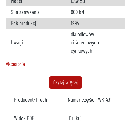
Model
DAW 50
Siła zamykania
600 kN
Rok produkcji
1994
dla odlewów
Uwagi
ciśnieniowych
cynkowych
Akcesoria
Piec
dostępne
Czytaj więcej
Producent
Meltec
Producent:
Frech
Numer części:
WK1431
Model
1 komora
Typ
Z 20/120
Widok PDF
Drukuj
Rok
2001