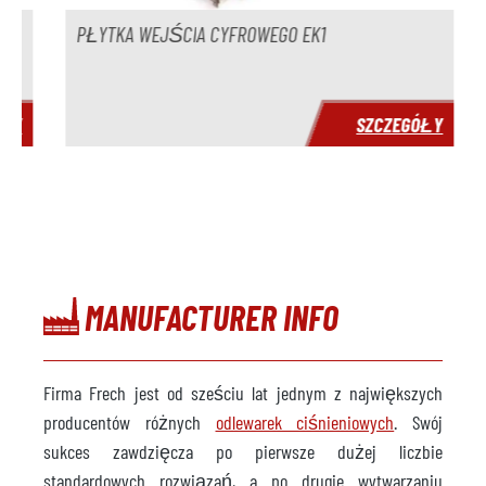
Czas dostawy
natychmiast
PŁYTKA WEJŚCIA CYFROWEGO EK1
Cena
na zapytanie
Y
SZCZEGÓŁY
MANUFACTURER INFO
Firma Frech jest od sześciu lat jednym z największych
producentów różnych
odlewarek ciśnieniowych
. Swój
sukces zawdzięcza po pierwsze dużej liczbie
standardowych rozwiązań, a po drugie wytwarzaniu