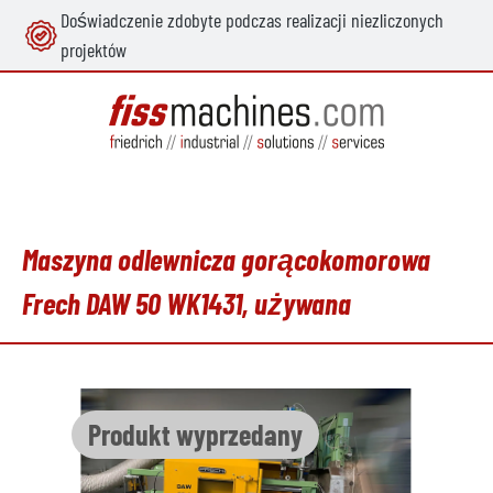
Doświadczenie zdobyte podczas realizacji niezliczonych
wnej zawartości
projektów
Maszyna odlewnicza gorącokomorowa
Frech DAW 50 WK1431, używana
Pomiń galerię zdjęć
Produkt wyprzedany