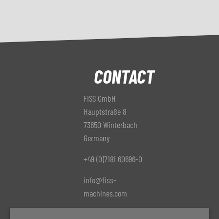
CONTACT
FISS GmbH
Hauptstraße 8
73650 Winterbach
Germany
+49 (0)7181 60696-0
info@fiss-
machines.com