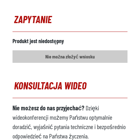
Ogrzewanie
elektryczne
ZAPYTANIE
Robot odlewniczy
niedostępny
Producent
Produkt jest niedostępny
Model
Nie można złożyć wniosku
Rok
Prasa do przycinania
niedostępny
KONSULTACJA WIDEO
Producent
Model
Nie możesz do nas przyjechać?
Dzięki
Rok
wideokonferencji możemy Państwu optymalnie
Przenośnik taśmowy
Niedostępne
doradzić, wyjaśnić pytania techniczne i bezpośrednio
Producent
odpowiedzieć na Państwa życzenia.