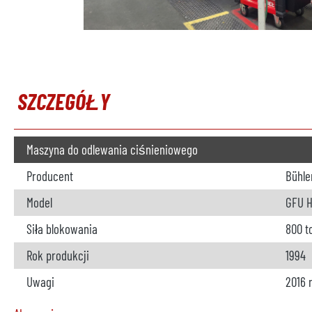
SZCZEGÓŁY
Maszyna do odlewania ciśnieniowego
Producent
Bühle
Model
GFU H
Siła blokowania
800 t
Rok produkcji
1994
Uwagi
2016 