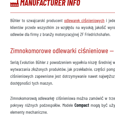
MANUFACTURER INFO
Robot odlewniczy
dost
Producent
ABB
Bühler to szwajcarski producent
odlewarek ciśnieniowych
i jed
Model
IRB 4
klientów przede wszystkim ze względu na wysoką jakość wyr
Rok
2018
odlewów dla firmy z branży motoryzacyjnej ZF Friedrichshafen.
Prasa do przycinania
dost
Zimnokomorowe odlewarki ciśnieniowe — s
Producent
Reis
Serią Evolution Bühler z powodzeniem wypełnia niszę średniej 
Model
SEP 9
wytwarzania złożonych produktów, jak przekładnie, części pom
Rok
1994
ciśnieniowych zapewnione jest dotrzymywanie nawet najwęższyc
dostępności tych maszyn.
Akcesoria
Jednostka kontroli temperatury
niedo
Zimnokomorową odlewarkę ciśnieniowa można zamówić w trze
pokrywy różnych podzespołów. Modele
Compact
mogą być używa
Producent
elementy mechaniczne.