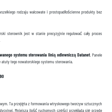
wszelkiego rodzaju walcowate i prostopadłościenne produkty bez
ski sterownik jest w stanie precyzyjnie regulować cały proces
.
owanego systemu sterowania linią odlewniczą Datanet
. Panele
e atuty tego nowatorskiego systemu sterowania.
 90
kowym. Ta przejęta z formowania wtryskowego tworzyw sztucznych
dycyjnej. Mniejsza ilość ruchomych części przekłada się przede