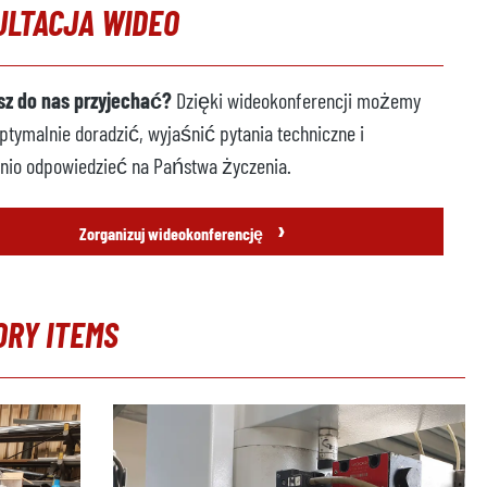
ULTACJA WIDEO
z do nas przyjechać?
Dzięki wideokonferencji możemy
tymalnie doradzić, wyjaśnić pytania techniczne i
nio odpowiedzieć na Państwa życzenia.
›
Zorganizuj wideokonferencję
ORY ITEMS
erię produktów