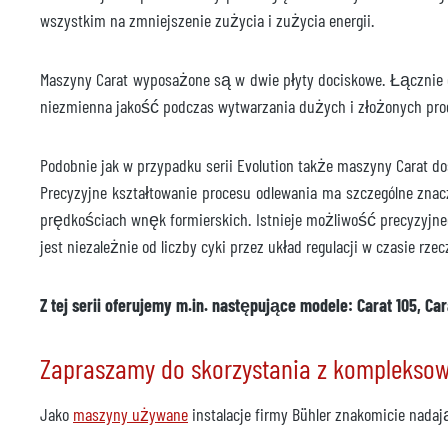
wszystkim na zmniejszenie zużycia i zużycia energii.
Maszyny Carat wyposażone są w dwie płyty dociskowe. Łącznie do
niezmienna jakość podczas wytwarzania dużych i złożonych pr
Podobnie jak w przypadku serii Evolution także maszyny Carat 
Precyzyjne kształtowanie procesu odlewania ma szczególne zna
prędkościach wnęk formierskich. Istnieje możliwość precyzyjn
jest niezależnie od liczby cyki przez układ regulacji w czasie r
Z tej serii oferujemy m.in. następujące modele: Carat 105, Cara
Zapraszamy do skorzystania z kompleksowe
Jako
maszyny używane
instalacje firmy Bühler znakomicie nada