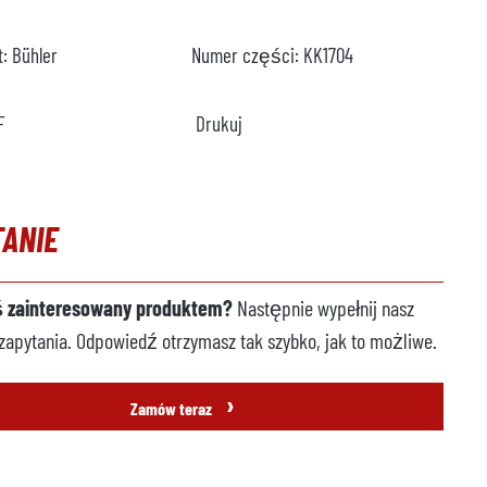
t:
Bühler
Numer części:
KK1704
F
Drukuj
TANIE
ś zainteresowany produktem?
Następnie wypełnij nasz
zapytania. Odpowiedź otrzymasz tak szybko, jak to możliwe.
›
Zamów teraz