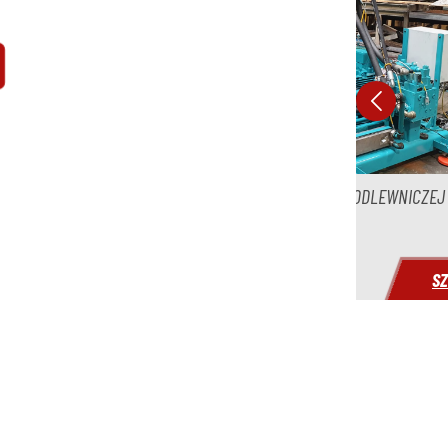
ępny
oWestofen
SL
 ZIMNOKOMOROWEJ MASZYNY ODLEWNICZEJ
REGEN
ryczne
SZCZEGÓŁY
ępny
 F