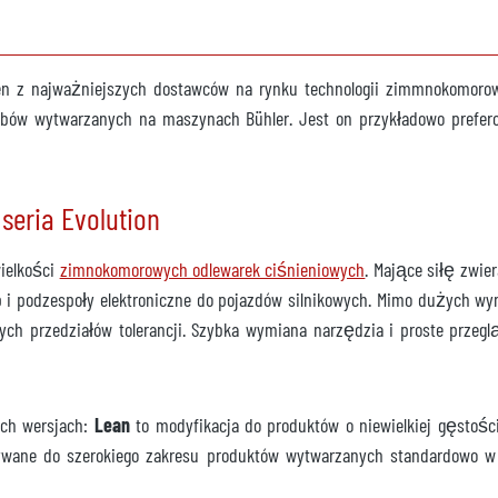
ępny
en z najważniejszych dostawców na rynku technologii zimmnokomorow
600
obów wytwarzanych na maszynach Bühler. Jest on przykładowo prefe
ępna
eria Evolution
wielkości
zimnokomorowych odlewarek ciśnieniowych
. Mające siłę zwie
-30
p i podzespoły elektroniczne do pojazdów silnikowych. Mimo dużych
h przedziałów tolerancji. Szybka wymiana narzędzia i proste przegl
stępny
ch wersjach:
Lean
to modyfikacja do produktów o niewielkiej gęstoś
ne do szerokiego zakresu produktów wytwarzanych standardowo w od