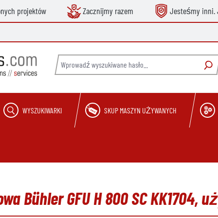
onych projektów
Zacznijmy razem
Jesteśmy inni. 
WYSZUKIWARKI
SKUP MASZYN UŻYWANYCH
wa Bühler GFU H 800 SC KK1704, u