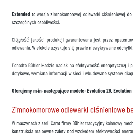
Model
Rok
Extended
to wersja zimnokomorowej odlewarki ciśnieniowej do 
szczególnych osobliwości.
Czas dostawy
Czerw
Cena
na ż
Ciągłość jakości produkcji gwarantowana jest przez opatentow
odlewania. W efekcie uzyskuje się prawie niewykrywalne odchyłki,
Ponadto Bühler kładzie nacisk na efektywność energetyczną i
dotykowe, wymiana informacji w sieci i wbudowane systemy diagn
Oferujemy m.in. następujące modele: Evolution 26, Evolution 3
Zimnokomorowe odlewarki ciśnieniowe be
W maszynach z serii Carat firmy Bühler tradycyjny kolanowy me
konstrukcja ma pewne zalety pod względem efektywności energet