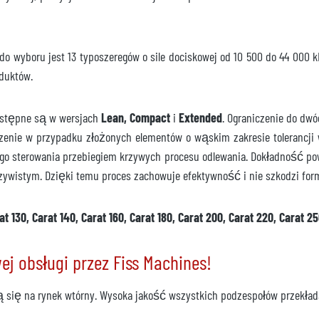
 wyboru jest 13 typoszeregów o sile dociskowej od 10 500 do 44 000 kN.
oduktów.
dostępne są w wersjach
Lean, Compact
i
Extended
. Ograniczenie do dwó
czenie w przypadku złożonych elementów o wąskim zakresie tolerancj
ego sterowania przebiegiem krzywych procesu odlewania. Dokładność p
zeczywistym. Dzięki temu proces zachowuje efektywność i nie szkodzi for
t 130, Carat 140, Carat 160, Carat 180, Carat 200, Carat 220, Carat 2
j obsługi przez Fiss Machines!
ją się na rynek wtórny. Wysoka jakość wszystkich podzespołów przekład