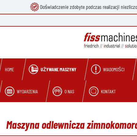
Doświadczenie zdobyte podczas realizacji niezlicz
 wyszukiwania
Przejdź do głównej nawigacji
UŻYWANE MASZYNY
WIADOMOŚCI
HOME
WYDARZENIA
O NAS
KONTAKT
Maszyna odlewnicza zimnokomoro