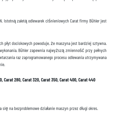
 Istotną zaletą odlewarek ciśnieniowych Carat firmy Bühler jest
ch płyt dociskowych powoduje, że maszyna jest bardziej sztywna.
i wykonania. Bühler zapewnia najwyższą zmienność przy pełnych
owtarzania raz zaprogramowanego procesu odlewania utrzymywana
mie.
50, Carat 280, Carat 320, Carat 350, Carat 400, Carat 440
a się na bezproblemowe działanie maszyn przez długi okres.