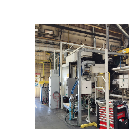
Pomiń galerię zdjęć