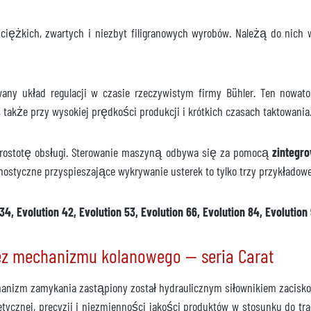
ciężkich, zwartych i niezbyt filigranowych wyrobów. Należą do nich 
iec 2026
ądanie
any układ regulacji w czasie rzeczywistym firmy Bühler. Ten nowator
 także przy wysokiej prędkości produkcji i krótkich czasach taktowania
 prostotę obsługi. Sterowanie maszyną odbywa się za pomocą
zintegr
ostyczne przyspieszające wykrywanie usterek to tylko trzy przykładow
4, Evolution 42, Evolution 53, Evolution 66, Evolution 84, Evolution
z mechanizmu kolanowego — seria Carat
chanizm zamykania zastąpiony został hydraulicznym siłownikiem zacis
ycznej, precyzji i niezmienności jakości produktów w stosunku do tra