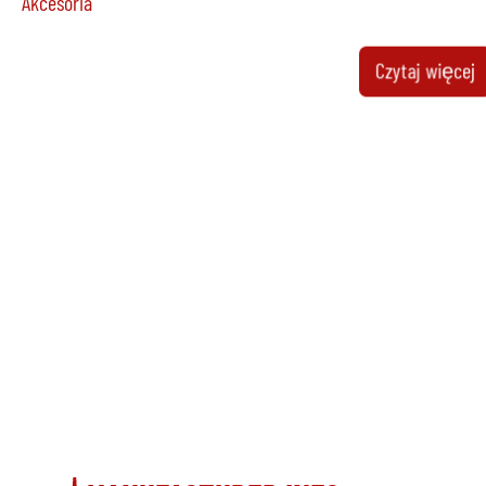
Akcesoria
Piec
dost
Czytaj więcej
Producent
Strik
Model
W 90 
Rok
1994
REGENERACJA
Ogrzewanie
elekt
Uwagi
Maszyna natryskowa
dost
Producent
Wollin
Model
PSM 2
Rok
2011