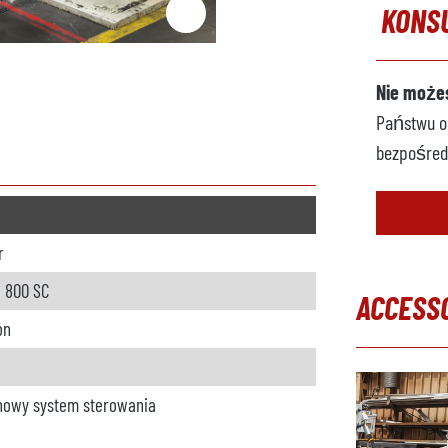
KONS
Nie możes
Państwu op
bezpośred
r
 800 SC
ACCESS
on
Pomiń gal
nowy system sterowania