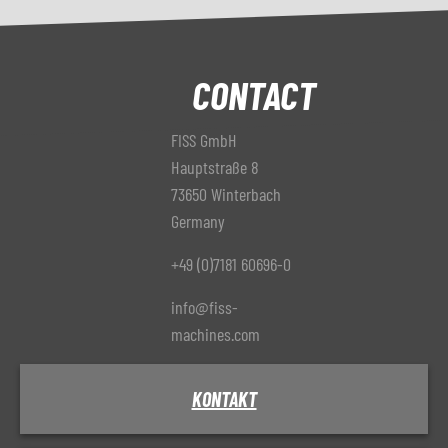
CONTACT
FISS GmbH
Hauptstraße 8
73650 Winterbach
Germany
+49 (0)7181 60696-0
info@fiss-
machines.com
KONTAKT