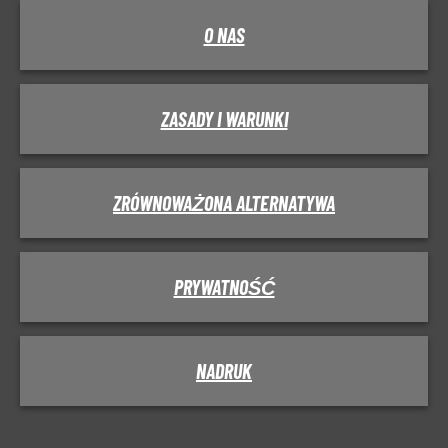
O NAS
ZASADY I WARUNKI
ZRÓWNOWAŻONA ALTERNATYWA
PRYWATNOŚĆ
NADRUK