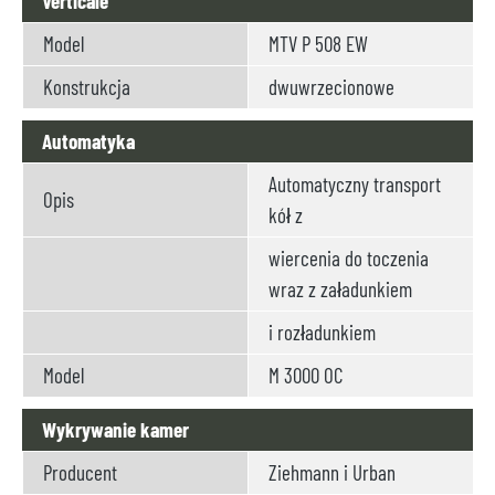
Verticale
Model
MTV P 508 EW
Konstrukcja
dwuwrzecionowe
Automatyka
Automatyczny transport
Opis
kół z
wiercenia do toczenia
wraz z załadunkiem
i rozładunkiem
Model
M 3000 OC
Wykrywanie kamer
Producent
Ziehmann i Urban