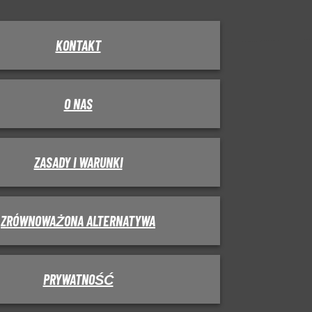
KONTAKT
O NAS
ZASADY I WARUNKI
ZRÓWNOWAŻONA ALTERNATYWA
PRYWATNOŚĆ