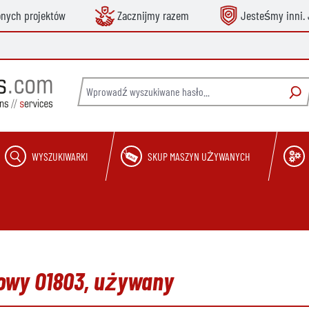
onych projektów
Zacznijmy razem
Jesteśmy inni. 
WYSZUKIWARKI
SKUP MASZYN UŻYWANYCH
lowy O1803, używany