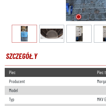
SZCZEGÓŁY
Piec
Piec 
Producent
Morg
Model
Typ
MKV E