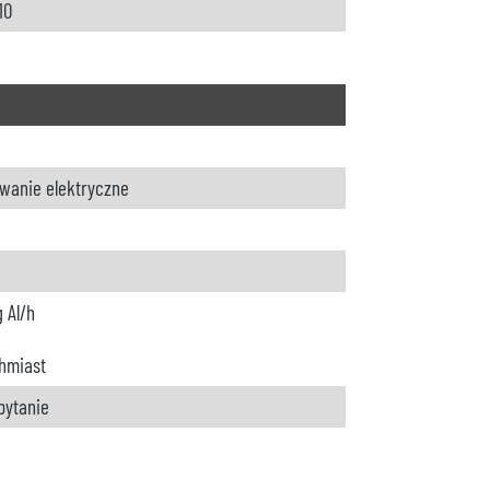
10
wanie elektryczne
g Al/h
hmiast
pytanie