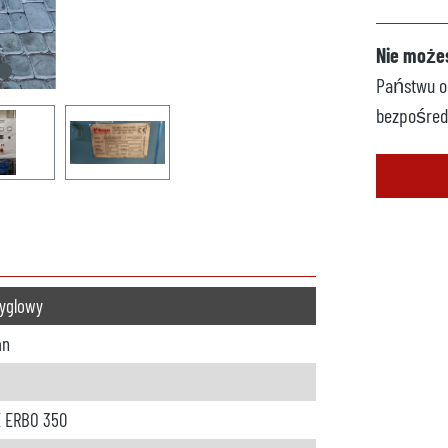
Nie możes
Państwu op
bezpośred
tyglowy
an
 ERBO 350