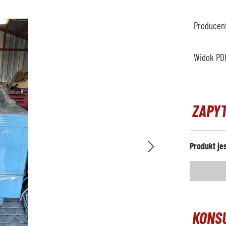
Producen
Widok PD
ZAPY
Produkt je
KONS