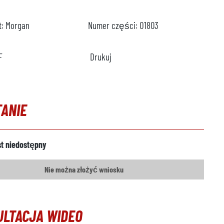
t:
Morgan
Numer części:
O1803
F
Drukuj
TANIE
st niedostępny
Nie można złożyć wniosku
ULTACJA WIDEO