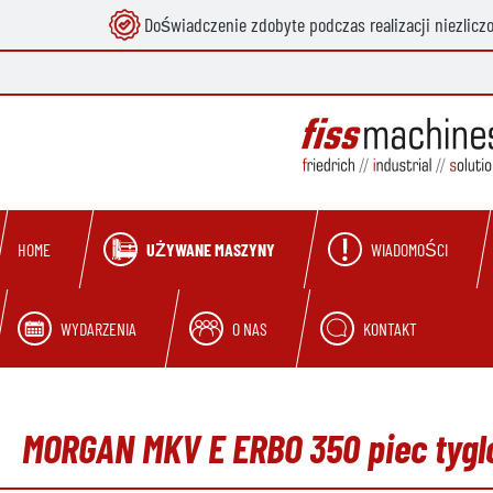
Doświadczenie zdobyte podczas realizacji niezlicz
 wyszukiwania
Przejdź do głównej nawigacji
UŻYWANE MASZYNY
WIADOMOŚCI
HOME
WYDARZENIA
O NAS
KONTAKT
MORGAN MKV E ERBO 350 piec tyg