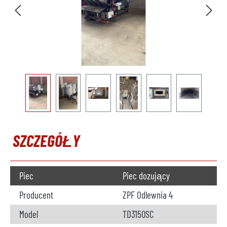
SZCZEGÓŁY
Piec
Piec dozujący
Producent
ZPF Odlewnia 4
Model
TD3150SC