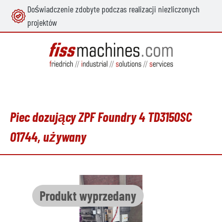
Doświadczenie zdobyte podczas realizacji niezliczonych
wnej zawartości
projektów
Piec dozujący ZPF Foundry 4 TD3150SC
O1744, używany
Pomiń galerię zdjęć
Produkt wyprzedany