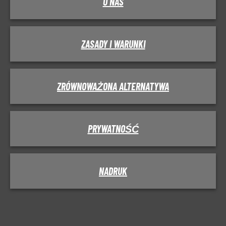
O NAS
ZASADY I WARUNKI
ZRÓWNOWAŻONA ALTERNATYWA
PRYWATNOŚĆ
NADRUK