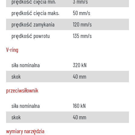
prędkość cięcia min.
3 mm/s
prędkość cięcia maks.
50 mm/s
prędkość zamykania
120 mm/s
prędkość powrotu
135 mm/s
V-ring
siła nominalna
320 kN
skok
40 mm
przeciwsiłownik
siła nominalna
160 kN
skok
40 mm
wymiary narzędzia