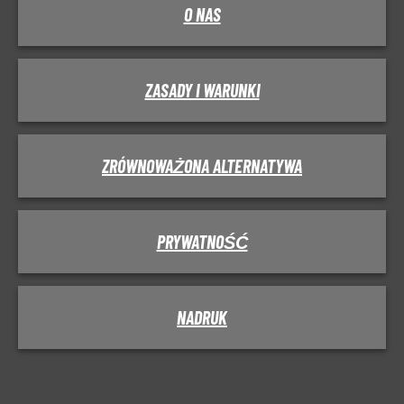
O NAS
ZASADY I WARUNKI
ZRÓWNOWAŻONA ALTERNATYWA
PRYWATNOŚĆ
NADRUK