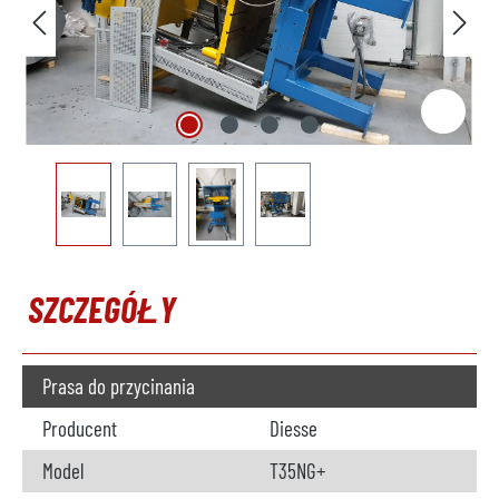
SZCZEGÓŁY
Prasa do przycinania
Producent
Diesse
Model
T35NG+