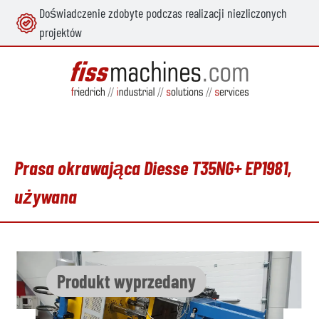
Doświadczenie zdobyte podczas realizacji niezliczonych
wnej zawartości
projektów
Prasa okrawająca Diesse T35NG+ EP1981,
używana
Pomiń galerię zdjęć
Produkt wyprzedany