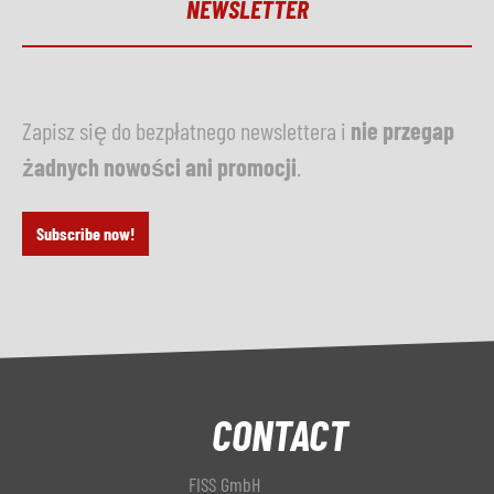
NEWSLETTER
Zapisz się do bezpłatnego newslettera i
nie przegap
żadnych nowości ani promocji
.
Subscribe now!
CONTACT
FISS GmbH