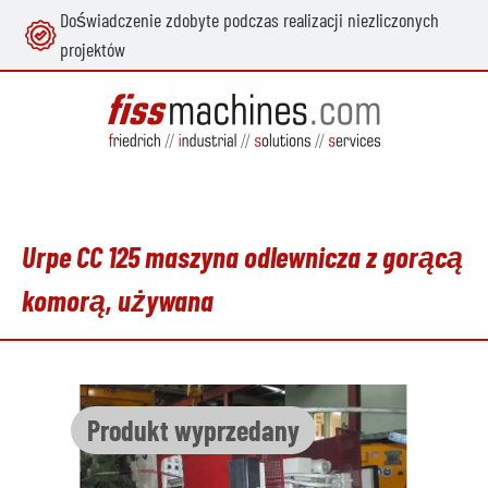
Doświadczenie zdobyte podczas realizacji niezliczonych
wnej zawartości
projektów
Urpe CC 125 maszyna odlewnicza z gorącą
komorą, używana
Pomiń galerię zdjęć
Produkt wyprzedany