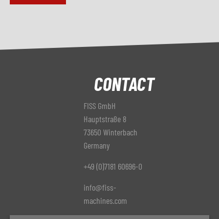
CONTACT
FISS GmbH
Hauptstraße 8
73650 Winterbach
Germany
+49 (0)7181 60696-0
info@fiss-
machines.com