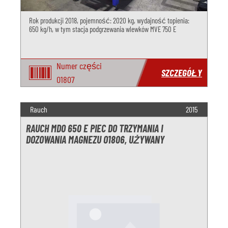
Rok produkcji 2018, pojemność: 2020 kg, wydajność topienia:
650 kg/h, w tym stacja podgrzewania wlewków MVE 750 E
Numer części
SZCZEGÓŁY
O1807
Rauch
2015
RAUCH MDO 650 E PIEC DO TRZYMANIA I
DOZOWANIA MAGNEZU O1806, UŻYWANY