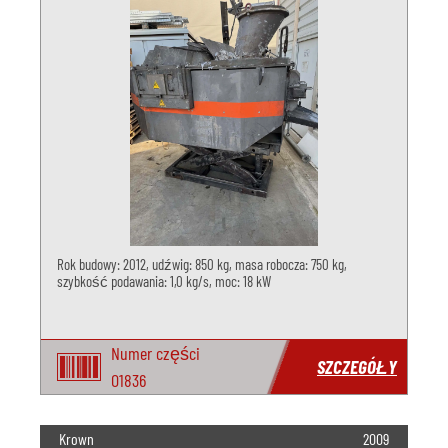
Rok budowy: 2012, udźwig: 850 kg, masa robocza: 750 kg,
szybkość podawania: 1,0 kg/s, moc: 18 kW
Numer części
SZCZEGÓŁY
O1836
Krown
2009