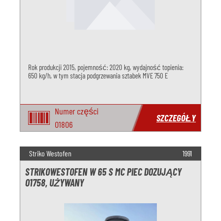
Rok produkcji 2015, pojemność: 2020 kg, wydajność topienia:
650 kg/h, w tym stacja podgrzewania sztabek MVE 750 E
Numer części
SZCZEGÓŁY
O1806
Striko Westofen
1991
STRIKOWESTOFEN W 65 S MC PIEC DOZUJĄCY
O1758, UŻYWANY