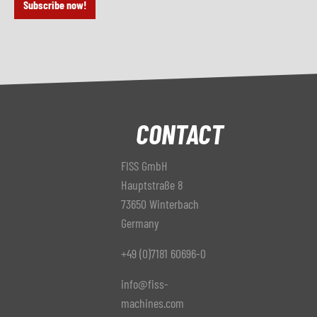
Subscribe now!
CONTACT
FISS GmbH
Hauptstraße 8
73650 Winterbach
Germany
+49 (0)7181 60696-0
info@fiss-
machines.com