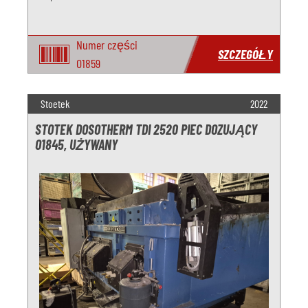
Numer części
SZCZEGÓŁY
O1859
Stoetek
2022
STOTEK DOSOTHERM TDI 2520 PIEC DOZUJĄCY
O1845, UŻYWANY