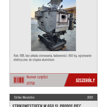
Rok: 1991, bez układu sterowania, ładowność: 650 kg, ogrzewanie
elektryczne, do stopów aluminium
Numer części
SZCZEGÓŁY
O1758
Striko Westofen
2001
STRIKOWESTOFEN W 650 SL PRODOS PIEC