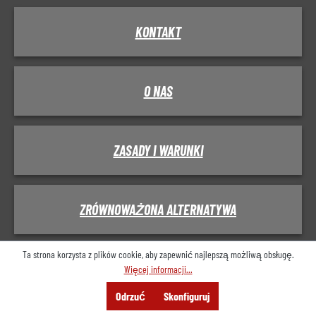
KONTAKT
O NAS
ZASADY I WARUNKI
ZRÓWNOWAŻONA ALTERNATYWA
Ta strona korzysta z plików cookie, aby zapewnić najlepszą możliwą obsługę.
PRYWATNOŚĆ
Więcej informacji...
Menu
Szukaj
Konsultacje
Odrzuć
Skonfiguruj
Oferta