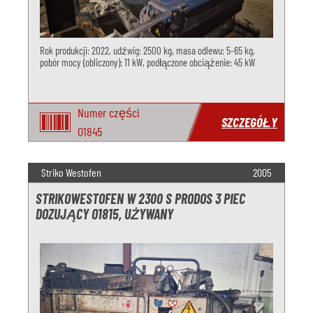
Rok produkcji: 2022, udźwig: 2500 kg, masa odlewu: 5-65 kg,
pobór mocy (obliczony): 11 kW, podłączone obciążenie: 45 kW
Numer części
SZCZEGÓŁY
O1845
Striko Westofen
2005
STRIKOWESTOFEN W 2300 S PRODOS 3 PIEC
DOZUJĄCY O1815, UŻYWANY