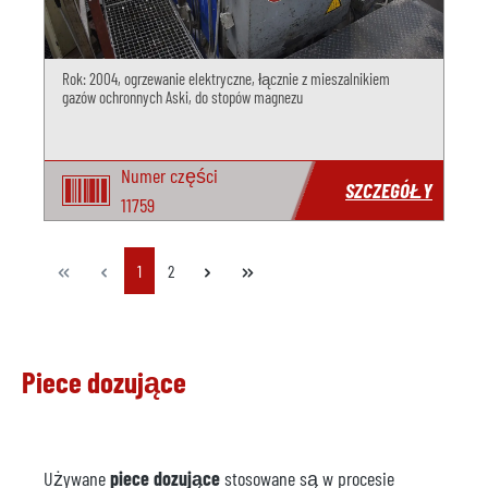
Rok: 2004, ogrzewanie elektryczne, łącznie z mieszalnikiem
gazów ochronnych Aski, do stopów magnezu
Numer części
SZCZEGÓŁY
11759
Strona
Strona
1
2
Piece dozujące
Używane
piece dozujące
stosowane są w procesie