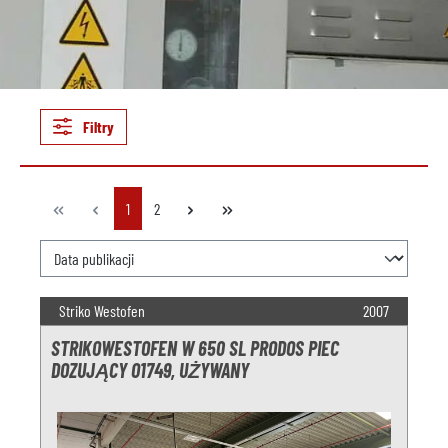
Filtry
Strona
Strona
1
2
Striko Westofen
2007
STRIKOWESTOFEN W 650 SL PRODOS PIEC
DOZUJĄCY O1749, UŻYWANY