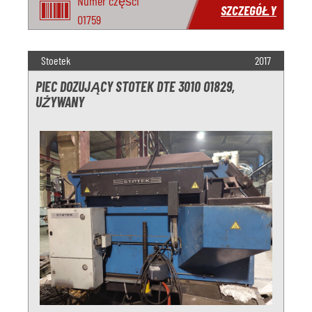
Numer części
SZCZEGÓŁY
O1759
Stoetek
2017
PIEC DOZUJĄCY STOTEK DTE 3010 O1829,
UŻYWANY