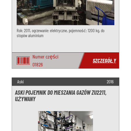
Rok: 2011, ogrzewanie: elektryczne, pojemność: 1200 kg, do
stopów aluminium
Numer części
SZCZEGÓŁY
O1826
Aski
2016
ASKI POJEMNIK DO MIESZANIA GAZÓW ZU2211,
UŻYWANY