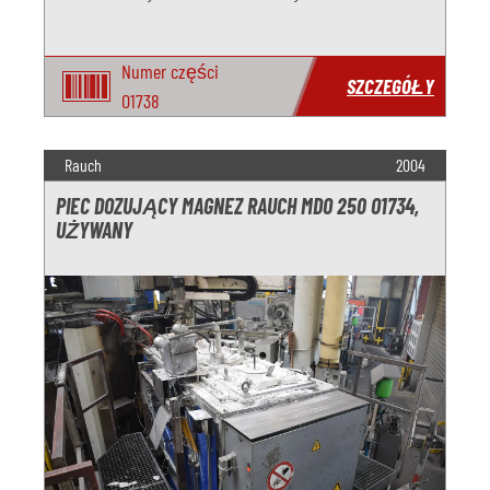
Numer części
SZCZEGÓŁY
O1738
Rauch
2004
PIEC DOZUJĄCY MAGNEZ RAUCH MDO 250 O1734,
UŻYWANY