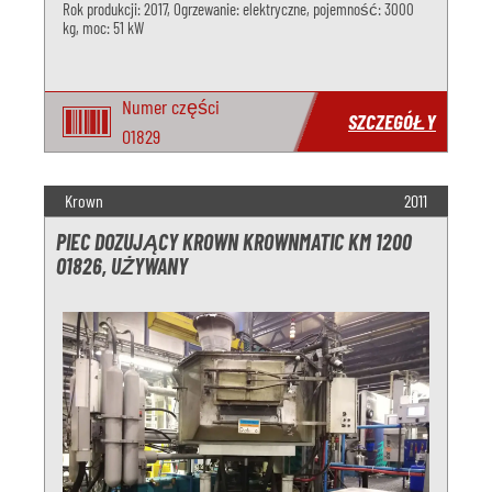
Rok produkcji: 2017, Ogrzewanie: elektryczne, pojemność: 3000
kg, moc: 51 kW
Numer części
SZCZEGÓŁY
O1829
Krown
2011
PIEC DOZUJĄCY KROWN KROWNMATIC KM 1200
O1826, UŻYWANY