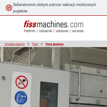
Doświadczenie zdobyte podczas realizacji niezliczonych
wnej zawartości
projektów
Używane maszyny
Piece
Piece dozujące