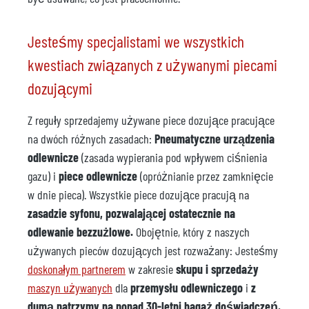
Jesteśmy specjalistami we wszystkich
kwestiach związanych z używanymi piecami
dozującymi
Z reguły sprzedajemy używane piece dozujące pracujące
na dwóch różnych zasadach:
Pneumatyczne urządzenia
odlewnicze
(zasada wypierania pod wpływem ciśnienia
gazu) i
piece odlewnicze
(opróżnianie przez zamknięcie
w dnie pieca). Wszystkie piece dozujące pracują na
zasadzie syfonu, pozwalającej ostatecznie na
odlewanie bezzużlowe.
Obojętnie, który z naszych
używanych pieców dozujących jest rozważany: Jesteśmy
doskonałym partnerem
w zakresie
skupu i sprzedaży
maszyn używanych
dla
przemysłu odlewniczego
i
z
dumą patrzymy na ponad 30-letni bagaż doświadczeń.