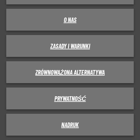
O NAS
ZASADY I WARUNKI
ZRÓWNOWAŻONA ALTERNATYWA
PRYWATNOŚĆ
NADRUK