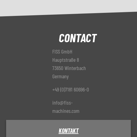
CONTACT
FISS GmbH
Hauptstraße 8
73650 Winterbach
Germany
+49 (0)7181 60696-0
info@fiss-
machines.com
KONTAKT