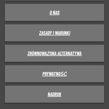
O NAS
ZASADY I WARUNKI
ZRÓWNOWAŻONA ALTERNATYWA
PRYWATNOŚĆ
NADRUK