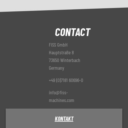
CONTACT
FISS GmbH
Hauptstraße 8
73650 Winterbach
Germany
+49 (0)7181 60696-0
info@fiss-
machines.com
KONTAKT