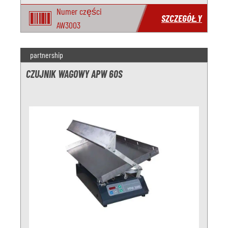
Numer części
SZCZEGÓŁY
AW3003
partnership
CZUJNIK WAGOWY APW 60S