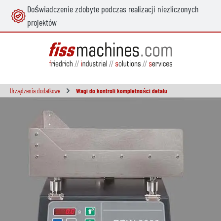
Doświadczenie zdobyte podczas realizacji niezliczonych
wnej zawartości
projektów
Urządzenia dodatkowe
Wagi do kontroli kompletności detalu