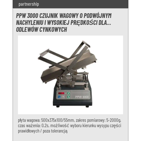
partnership
PPW 3000 CZUJNIK WAGOWY O PODWÓJNYM
NACHYLENIU I WYSOKIEJ PRĘDKOŚCI DLA
ODLEWÓW CYNKOWYCH
płyta wagowa: 500x375x100/55mm, zakres pomiarowy: 5-2000g,
czas ważenia: 0,2s, możliwość wyboru kierunku wysypu części
prawidłowych / poza tolerancją