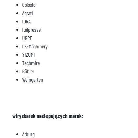
Colosio
Agrati
IDRA
Italpresse
URPE
LK-Machinery
YIZUMI
Techmire
Bühler
Weingarten
wtryskarek następujących marek:
Arburg