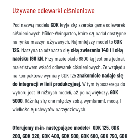
Używane odlewarki ciśnieniowe
Pod nazwą modelu
GDK
kryje się szeroka gama odlewarek
ciśnieniowych Müller-Weingarten, które są nadal dostępne
na rynku maszyn używanych. Najmniejszy model to
GDK
125
. Maszyna ta odznacza się
siłą zwierania 140 t i siłą
nacisku 190 kN
. Przy masie około 6800 kg jest ona jednak
maleństwem wśród odlewarek ciśnieniowych. Ze względu
na kompaktowe wymiary GDK 125
znakomicie nadaje się
do integracji w linii produkcyjnej
. W tym typoszeregu do
wyboru jest 19 różnych modeli, aż po największy,
GDK
5000
. Różnią się one między sobą wymiarami, mocą i
wielkością uchwytów narzędziowych.
Oferujemy m.in. następujące modele: GDK 125, GDK
200, GDK 320, GDK 400, GDK 500, GDK 600, GDK 750, GDK