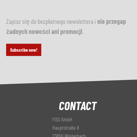
Zapisz się do bezpłatnego newslettera i
nie przegap
żadnych nowości ani promocji
.
Subscribe now!
CONTACT
FISS GmbH
Hauptstraße 8
73650 Winterbach