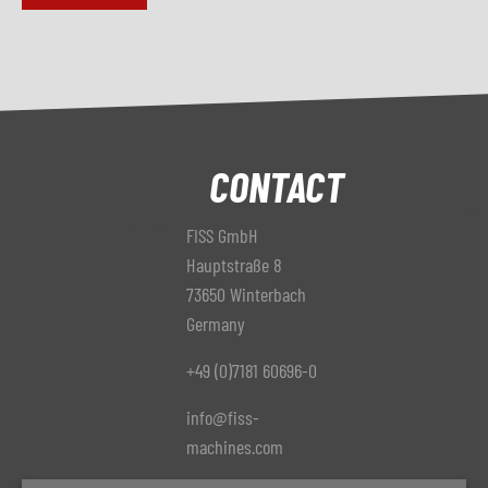
CONTACT
FISS GmbH
Hauptstraße 8
73650 Winterbach
Germany
+49 (0)7181 60696-0
info@fiss-
machines.com