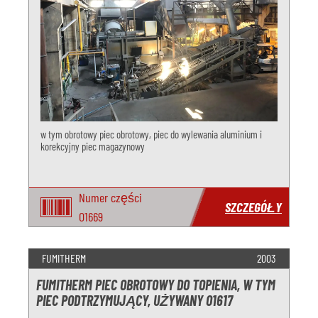
w tym obrotowy piec obrotowy, piec do wylewania aluminium i
korekcyjny piec magazynowy
Numer części
SZCZEGÓŁY
O1669
FUMITHERM
2003
FUMITHERM PIEC OBROTOWY DO TOPIENIA, W TYM
PIEC PODTRZYMUJĄCY, UŻYWANY O1617